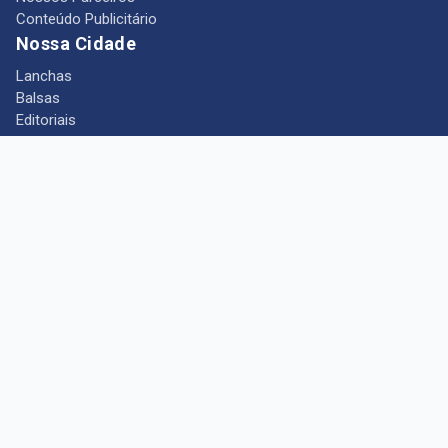
Conteúdo Publicitário
Nossa Cidade
Lanchas
Balsas
Editoriais
Notícias
Telefones Úteis
Mês das Mulheres
+ Portal Barcarena
Empregos
Guia comercial
Câmara Municipal de Barcarena
Turismo
Indústria
Ponto de Vista