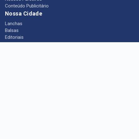
Conteúdo Publicitário
Nossa Cidade
Lanchas
Balsas
Editoriais
Notícias
Telefones Úteis
Mês das Mulheres
+ Portal Barcarena
Empregos
Guia comercial
Câmara Municipal de Barcarena
Turismo
Indústria
Ponto de Vista