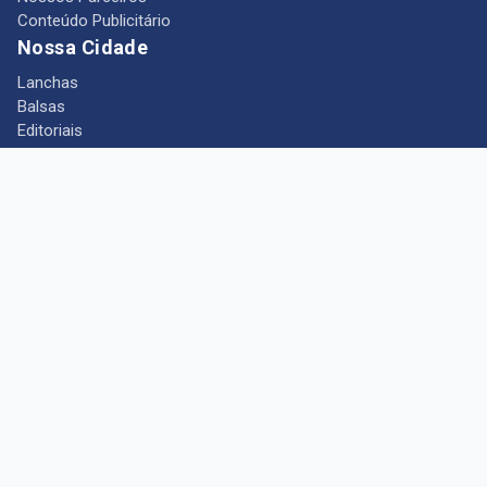
Conteúdo Publicitário
Nossa Cidade
Lanchas
Balsas
Editoriais
Notícias
Telefones Úteis
Mês das Mulheres
+ Portal Barcarena
Empregos
Guia comercial
Câmara Municipal de Barcarena
Turismo
Indústria
Ponto de Vista