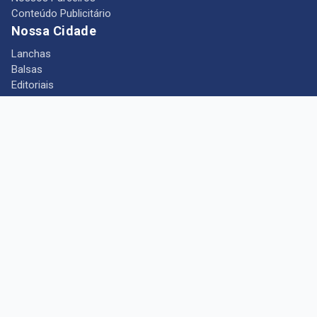
Conteúdo Publicitário
Nossa Cidade
Lanchas
Balsas
Editoriais
Notícias
Telefones Úteis
Mês das Mulheres
+ Portal Barcarena
Empregos
Guia comercial
Câmara Municipal de Barcarena
Turismo
Indústria
Ponto de Vista