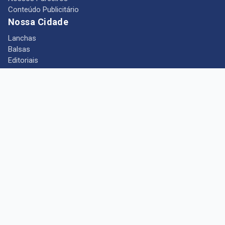
Conteúdo Publicitário
Nossa Cidade
Lanchas
Balsas
Editoriais
Notícias
Telefones Úteis
Mês das Mulheres
+ Portal Barcarena
Empregos
Guia comercial
Câmara Municipal de Barcarena
Turismo
Indústria
Ponto de Vista