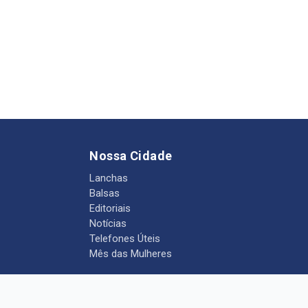
Nossa Cidade
Lanchas
Balsas
Editoriais
Notícias
Telefones Úteis
Mês das Mulheres