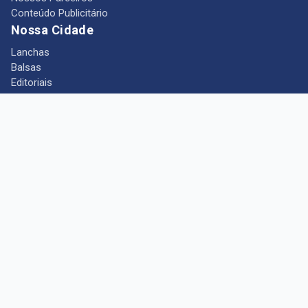
Conteúdo Publicitário
Nossa Cidade
Lanchas
Balsas
Editoriais
Notícias
Telefones Úteis
Mês das Mulheres
+ Portal Barcarena
Empregos
Guia comercial
Câmara Municipal de Barcarena
Turismo
Indústria
Ponto de Vista