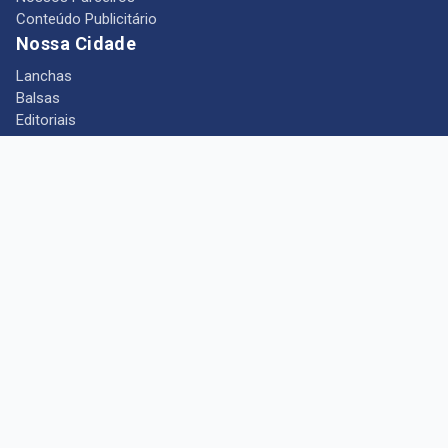
Conteúdo Publicitário
Nossa Cidade
Lanchas
Balsas
Editoriais
Notícias
Telefones Úteis
Mês das Mulheres
+ Portal Barcarena
Empregos
Guia comercial
Câmara Municipal de Barcarena
Turismo
Indústria
Ponto de Vista