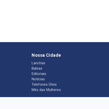
Nossa Cidade
Lanchas
Balsas
Editoriais
Notícias
Telefones Úteis
Mês das Mulheres