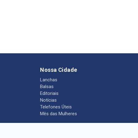
Nossa Cidade
Lanchas
Balsas
Editoriais
Notícias
Telefones Úteis
Mês das Mulheres