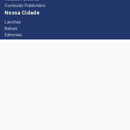
Conteúdo Publicitário
Nossa Cidade
Lanchas
Balsas
Editoriais
Notícias
Telefones Úteis
Mês das Mulheres
+ Portal Barcarena
Empregos
Guia comercial
Câmara Municipal de Barcarena
Turismo
Indústria
Ponto de Vista