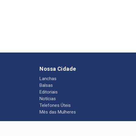
Nossa Cidade
Lanchas
Balsas
Editoriais
Notícias
Telefones Úteis
Mês das Mulheres