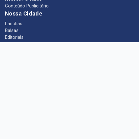
Conteúdo Publicitário
Nossa Cidade
Lanchas
Balsas
Editoriais
Notícias
Telefones Úteis
Mês das Mulheres
+ Portal Barcarena
Empregos
Guia comercial
Câmara Municipal de Barcarena
Turismo
Indústria
Ponto de Vista