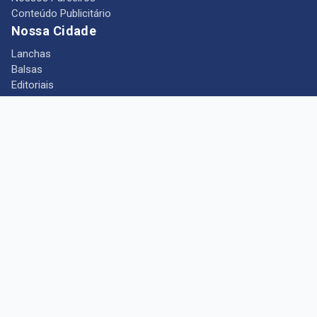
Conteúdo Publicitário
Nossa Cidade
Lanchas
Balsas
Editoriais
Notícias
Telefones Úteis
Mês das Mulheres
+ Portal Barcarena
Empregos
Guia comercial
Câmara Municipal de Barcarena
Turismo
Indústria
Ponto de Vista