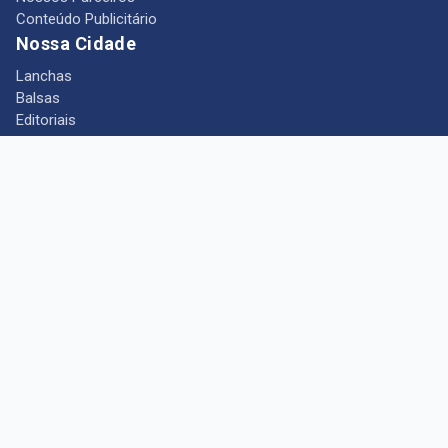
Conteúdo Publicitário
Nossa Cidade
Lanchas
Balsas
Editoriais
Notícias
Telefones Úteis
Mês das Mulheres
+ Portal Barcarena
Empregos
Guia comercial
Câmara Municipal de Barcarena
Turismo
Indústria
Ponto de Vista