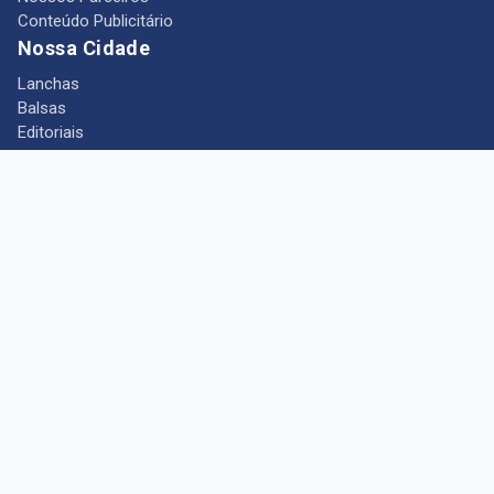
Conteúdo Publicitário
Nossa Cidade
Lanchas
Balsas
Editoriais
Notícias
Telefones Úteis
Mês das Mulheres
+ Portal Barcarena
Empregos
Guia comercial
Câmara Municipal de Barcarena
Turismo
Indústria
Ponto de Vista