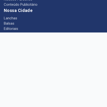
Conteúdo Publicitário
Nossa Cidade
Lanchas
Balsas
Editoriais
Notícias
Telefones Úteis
Mês das Mulheres
+ Portal Barcarena
Empregos
Guia comercial
Câmara Municipal de Barcarena
Turismo
Indústria
Ponto de Vista