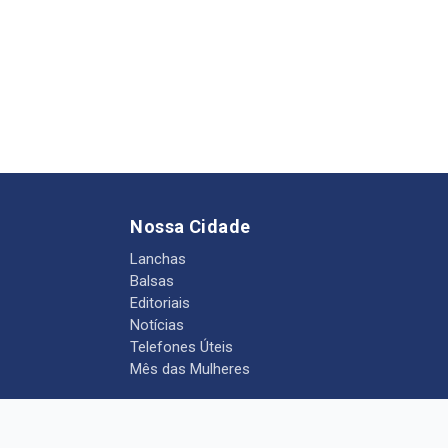
Nossa Cidade
Lanchas
Balsas
Editoriais
Notícias
Telefones Úteis
Mês das Mulheres