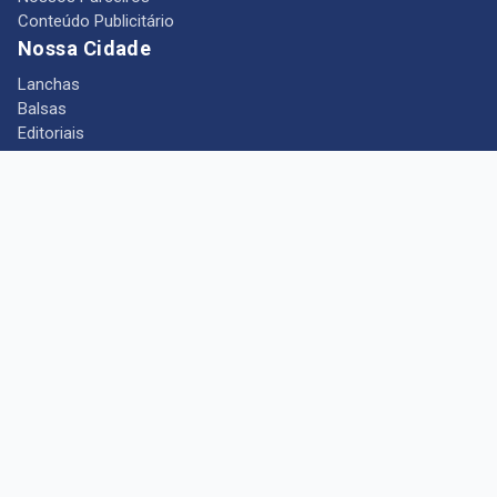
Conteúdo Publicitário
Nossa Cidade
Lanchas
Balsas
Editoriais
Notícias
Telefones Úteis
Mês das Mulheres
+ Portal Barcarena
Empregos
Guia comercial
Câmara Municipal de Barcarena
Turismo
Indústria
Ponto de Vista