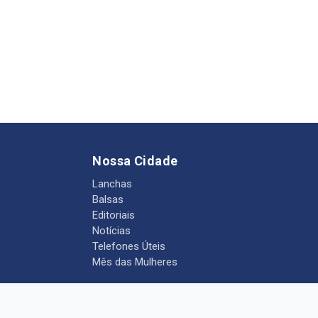
Nossa Cidade
Lanchas
Balsas
Editoriais
Notícias
Telefones Úteis
Mês das Mulheres