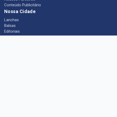
Conteúdo Publicitário
Nossa Cidade
Lanchas
Balsas
Editoriais
Notícias
Telefones Úteis
Mês das Mulheres
+ Portal Barcarena
Empregos
Guia comercial
Câmara Municipal de Barcarena
Turismo
Indústria
Ponto de Vista