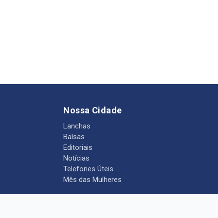
Nossa Cidade
Lanchas
Balsas
Editoriais
Notícias
Telefones Úteis
Mês das Mulheres