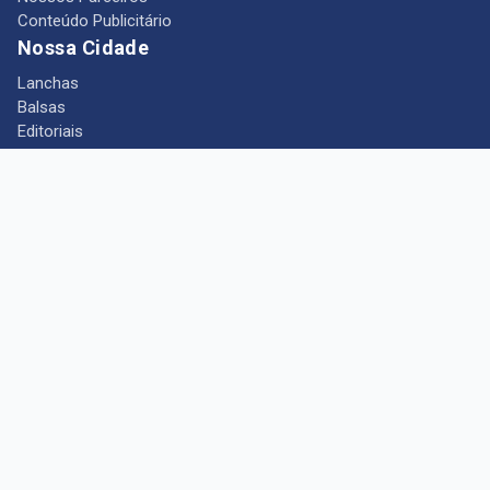
Conteúdo Publicitário
Nossa Cidade
Lanchas
Balsas
Editoriais
Notícias
Telefones Úteis
Mês das Mulheres
+ Portal Barcarena
Empregos
Guia comercial
Câmara Municipal de Barcarena
Turismo
Indústria
Ponto de Vista