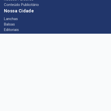
Conteúdo Publicitário
Nossa Cidade
Lanchas
Balsas
Editoriais
Notícias
Telefones Úteis
Mês das Mulheres
+ Portal Barcarena
Empregos
Guia comercial
Câmara Municipal de Barcarena
Turismo
Indústria
Ponto de Vista