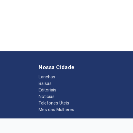
Nossa Cidade
Lanchas
Balsas
Editoriais
Notícias
Telefones Úteis
Mês das Mulheres