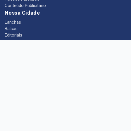
Conteúdo Publicitário
Nossa Cidade
Lanchas
Balsas
Editoriais
Notícias
Telefones Úteis
Mês das Mulheres
+ Portal Barcarena
Empregos
Guia comercial
Câmara Municipal de Barcarena
Turismo
Indústria
Ponto de Vista