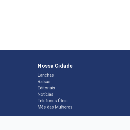
Nossa Cidade
Lanchas
Balsas
Editoriais
Notícias
Telefones Úteis
Mês das Mulheres