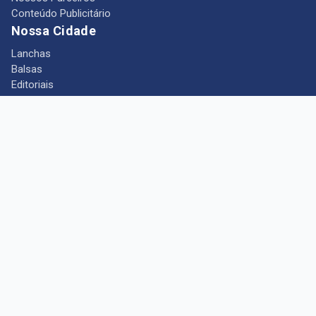
Conteúdo Publicitário
Nossa Cidade
Lanchas
Balsas
Editoriais
Notícias
Telefones Úteis
Mês das Mulheres
+ Portal Barcarena
Empregos
Guia comercial
Câmara Municipal de Barcarena
Turismo
Indústria
Ponto de Vista