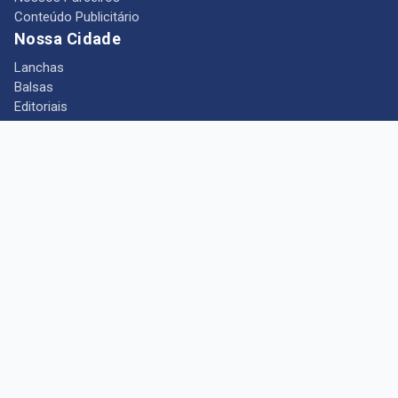
Conteúdo Publicitário
Nossa Cidade
Lanchas
Balsas
Editoriais
Notícias
Telefones Úteis
Mês das Mulheres
+ Portal Barcarena
Empregos
Guia comercial
Câmara Municipal de Barcarena
Turismo
Indústria
Ponto de Vista