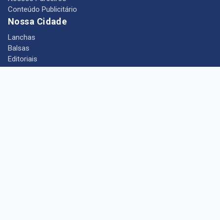
Conteúdo Publicitário
Nossa Cidade
Lanchas
Balsas
Editoriais
Notícias
Telefones Úteis
Mês das Mulheres
+ Portal Barcarena
Empregos
Guia comercial
Câmara Municipal de Barcarena
Turismo
Indústria
Ponto de Vista