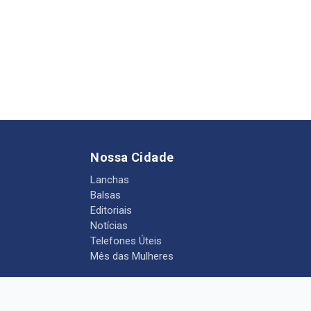
Nossa Cidade
Lanchas
Balsas
Editoriais
Notícias
Telefones Úteis
Mês das Mulheres