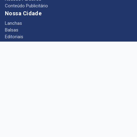
Conteúdo Publicitário
Nossa Cidade
Lanchas
Balsas
Editoriais
Notícias
Telefones Úteis
Mês das Mulheres
+ Portal Barcarena
Empregos
Guia comercial
Câmara Municipal de Barcarena
Turismo
Indústria
Ponto de Vista