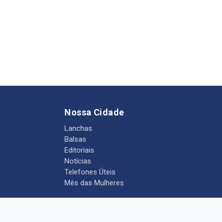
Nossa Cidade
Lanchas
Balsas
Editoriais
Notícias
Telefones Úteis
Mês das Mulheres